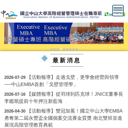
跳
到
主
要
內
容
區
最新消息
【活動報導】走過戈壁，更學會經營與領導
2026-07-29
──中山EMBA首創「戈壁管理學」
【媒體報導】從羽球到匹克球！JNICE董事長
2026-07-16
李鑑珉提前十年押注新藍海
【活動報導】雙冠加冕！國立中山大學EMBA
2026-04-30
勇奪第二屆永豐盃全國個案交流賽金質獎 南北雙班並進
展現高階管理教育典範